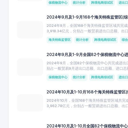
保税物流中心
统计分析
跨境电商综试区
进出
2024年9月及1-9月168个海关特殊监管区
2024年9月，全国168个海关特殊监管区域共完成进
3,918.34亿元，分别占一般贸易进出口总额、出口总
海关特殊监管区
统计分析
跨境电商综试区
综
2024年9月及1-9月全国82个保税物流中
2024年9月，全国82个保税物流中心共完成进出口贸
别占一般贸易9月进出口总额、出口总额、进口总额比例
保税物流中心
统计分析
跨境电商综试区
进出
2024年10月及1-10月168个海关特殊监
2024年10月，全国168个海关特殊监管区域共完成
3,962.78亿元，分别占一般贸易进出口总额、出口总
2024年10月及1-10月全国82个保税物流