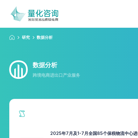
研究
数据分析
数据分析
跨境电商进出口产业服务
2025年7月及1-7月全国85个保税物流中