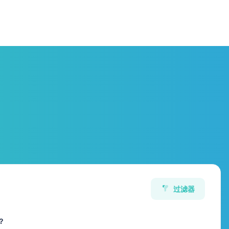
过滤器
？